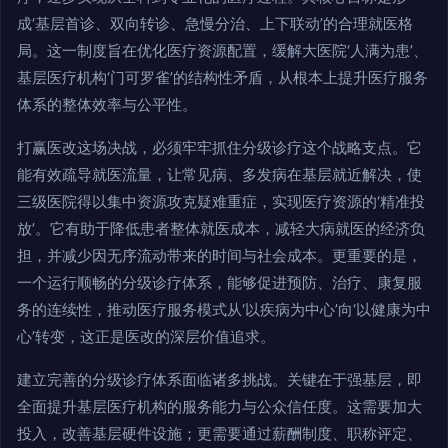
成‘基层首诊、双向转诊、急慢分治、上下联动’的合理就医格
局。这一制度旨在优化医疗资源配置，缓解大医院‘人满为患’、
基层医疗机构‘门可罗雀’的结构性矛盾，从根本上提升医疗服务
体系的整体效率与公平性。
打赢医改这场决战，必须牢牢抓住分级诊疗这个战略支点。它
能有效疏导就医流量，让常见病、多发病在基层就近解决，使
三级医院得以集中资源攻克疑难重症，实现医疗资源的‘精准投
放’。它有助于降低患者整体就医成本，减轻大病就医的经济负
担，并减少因无序流动带来的时间与社会成本。更重要的是，
一个运行顺畅的分级诊疗体系，能够促进预防、治疗、康复服
务的连续性，推动医疗服务模式从‘以疾病为中心’向‘以健康为中
心’转变，这正是医改的深层价值追求。
建立完善的分级诊疗体系面临诸多挑战。关键在于强基层，即
全面提升基层医疗机构的服务能力与公众信任度。这需要加大
投入，改善基层硬件设施；更需要通过薪酬制度、职称评定、