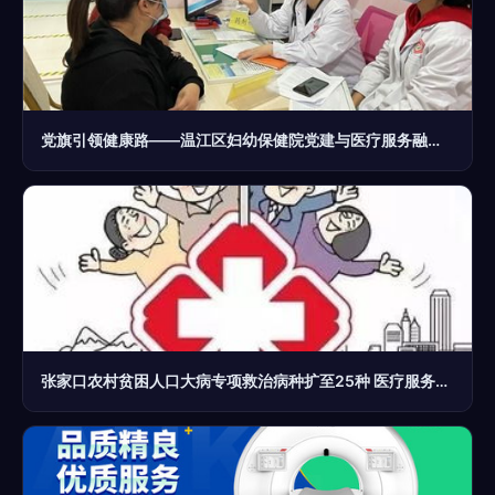
党旗引领健康路——温江区妇幼保健院党建与医疗服务融合实践纪实
张家口农村贫困人口大病专项救治病种扩至25种 医疗服务的精准暖心之变