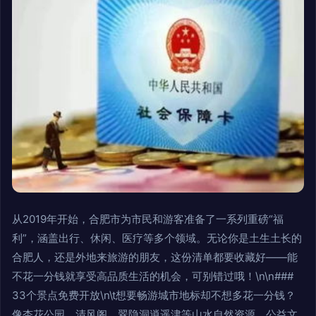
从2019年开始，合肥市为市民和游客准备了一系列重磅“福
利”，涵盖出行、休闲、医疗等多个领域。无论你是土生土长的
合肥人，还是外地来旅游的朋友，这份清单都要收藏好——能
不花一分钱就享受高品质生活的机会，可别错过哦！\n\n###
33个景点免费开放\n\t想要畅游城市地标却不想多花一分钱？
像杏花公园、清风阁、翠隐洞逍遥津等山水自然资源、公益文