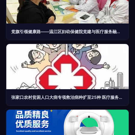
党旗引领健康路——温江区妇幼保健院党建与医疗服务融合实践纪实
张家口农村贫困人口大病专项救治病种扩至25种 医疗服务的精准暖心之变